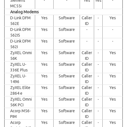
Siemens
-
-
Yes
Yes
-
MC55i
Analog Modems
D-Link DFM
Yes
Software
Caller
-
Yes
562E
ID
D-Link DFM
Yes
Software
-
-
-
562IS
D-Link DFM
Yes
Software
-
-
-
562I
ZyXEL Onmi
Yes
Software
Caller
-
Yes
56K
ID
ZyXEL U-
Yes
Software
Caller
-
Yes
336E Plus
ID
ZyXEL U-
Yes
Software
Caller
-
Yes
1496
ID
ZyXEL Elite
Yes
Software
Caller
-
Yes
2864 е
ID
ZyXEL Omni
Yes
Software
Caller
-
Yes
56K PCI
ID
Acorp M56-
Yes
Software
Caller
-
Yes
PIM
ID
Acorp
Yes
Software
Caller
-
Yes