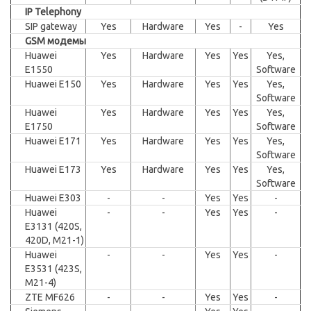
IP Telephony
SIP gateway
Yes
Hardware
Yes
-
Yes
GSM модемы
Huawei
Yes
Hardware
Yes
Yes
Yes,
E1550
Software
Huawei E150
Yes
Hardware
Yes
Yes
Yes,
Software
Huawei
Yes
Hardware
Yes
Yes
Yes,
E1750
Software
Huawei E171
Yes
Hardware
Yes
Yes
Yes,
Software
Huawei E173
Yes
Hardware
Yes
Yes
Yes,
Software
Huawei E303
-
-
Yes
Yes
-
Huawei
-
-
Yes
Yes
-
E3131 (420S,
420D, М21-1)
Huawei
-
-
Yes
Yes
-
E3531 (423S,
M21-4)
ZTE MF626
-
-
Yes
Yes
-