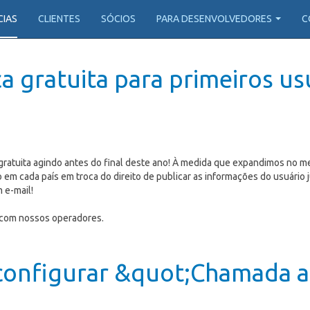
CIAS
CLIENTES
SÓCIOS
PARA DESENVOLVEDORES
C
ça gratuita para primeiros us
 gratuita agindo antes do final deste ano! À medida que expandimos no
rio em cada país em troca do direito de publicar as informações do usuá
 e-mail!
o com nossos operadores.
 configurar &quot;Chamada 