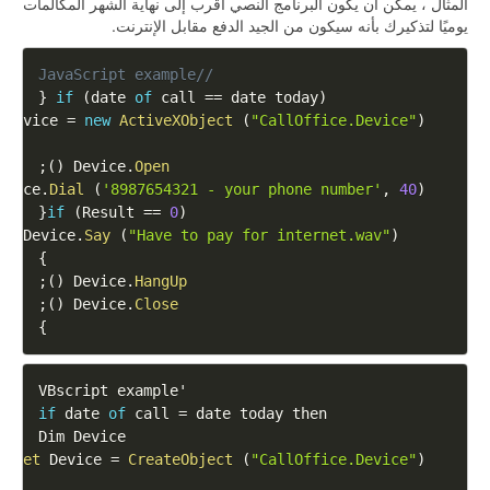
المثال ، يمكن أن يكون البرنامج النصي أقرب إلى نهاية الشهر المكالمات
يوميًا لتذكيرك بأنه سيكون من الجيد الدفع مقابل الإنترنت.
//JavaScript example
{
if
(
date 
of
 call 
==
 date today
)
Device
=
new
ActiveXObject
(
"CallOffice.Device"
)
;
)
(
Device
.
Open
evice
.
Dial
(
'8987654321 - your phone number'
,
40
)
{
if
(
Result
==
0
)
;
Device
.
Say
(
"Have to pay for internet.wav"
)
}
;
)
(
Device
.
HangUp
;
)
(
Device
.
Close
}
VBscript
 example

'
if
 date 
of
 call 
=
Dim
Device
Set
Device
=
CreateObject
(
"CallOffice.Device"
)