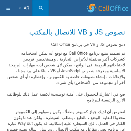
AR
نصوص JS و VB للاتصال بالمكتب
دمج نصوص JS و VB في برنامج Call Office
تم تصميم منتج برنامج Call Office مع توقع أنه يمكن استخدامه
كشركات أكبر محتملة للأغراض التجارية ، ومستخدمين فرديين
لاحتياجاتهم اليومية. في الواقع ، يمكن لأي شخص لديه مهارات البرمجة
الأساسية ومعرفة بنصوص JavaScript أو VB ، بناءً على برنامجنا ،
والإعلانات ، إنشاء تطبيقات خاصة به للكمبيوتر ، وإخطاره (أو أي شخص
آخر أو مجموعة من الأشخاص) بأي شيء.
ضع في اعتبارك للحصول على أمثلة توضيحية لكيفية عمل ذلك للوظائف
الأربع الرئيسية للبرنامج.
لنفترض أن لديك جهاز كمبيوتر وطفلًا ، يكون وصولهم إلى الكمبيوتر
محدودًا للغاية. الوضع ، بالطبع ، يتطلب السيطرة ، ولكن عندما يكون
الكبار في العمل ، فإن السيطرة عليه إشكالية. قد يكون Way out عبارة
عن برنامج نصي يتفاعل مع مكتب الاتصال ، ويرسل رسالة نصية قصيرة