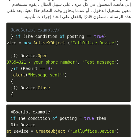
إلى هاتفك المحمول في كل مرة ، على سبيل المثال ، يقوم مستخدم
معين بتسجيل الدخول ، أو عندما يتجاوز وقت النظام حدًا معينًا. بعد تلقي
هذه الرسالة ، ستكون قادرًا بالفعل على اتخاذ إجراءات تأديبية.
//JavaScript example
{
if
(
The
 condition 
of
 posting 
==
true
)
Device
=
new
ActiveXObject
(
"CallOffice.Device"
)
;
)
(
Device
.
Open
'8987654321 - your phone number'
,
"Test message"
)
{
if
(
Result
==
0
)
;
alert
(
"Message sent!"
)
}
;
)
(
Device
.
Close
}
VBscript
 example

'
if
The
 condition 
of
 posting 
=
true
Dim
Device
Set
Device
=
CreateObject
(
"CallOffice.Device"
)