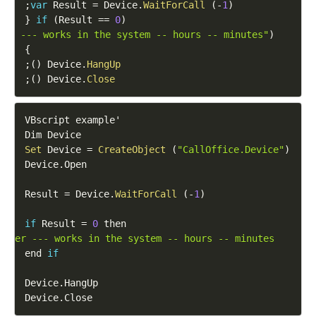
;
var
Result
=
Device
.
WaitForCall
(
-
1
)
{
if
(
Result
==
0
)
ser --- works in the system -- hours -- minutes"
)
}
;
)
(
Device
.
HangUp
;
)
(
Device
.
Close
VBscript
 example

'
Dim
Device
Set
Device
=
CreateObject
(
"CallOffice.Device"
)
Device
.
Open
Result
=
Device
.
WaitForCall
(
-
1
)
if
Result
=
0
"User --- works in the system -- hours -- minutes"
end 
if
Device
.
HangUp
Device
.
Close