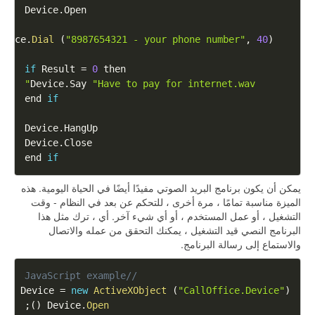
Device
.
Open
evice
.
Dial
(
"8987654321 - your phone number"
,
40
)
if
Result
=
0
Device
.
Say
"Have to pay for internet.wav"
if
   end 
Device
.
HangUp
Device
.
Close
end 
if
يمكن أن يكون برنامج البريد الصوتي مفيدًا أيضًا في الحياة اليومية. هذه
الميزة مناسبة تمامًا ، مرة أخرى ، للتحكم عن بعد في النظام - وقت
التشغيل ، أو عمل المستخدم ، أو أي شيء آخر. أي ، ترك مثل هذا
البرنامج النصي قيد التشغيل ، يمكنك التحقق من عمله والاتصال
والاستماع إلى رسالة البرنامج.
//JavaScript example
var
Device
=
new
ActiveXObject
(
"CallOffice.Device"
)
;
)
(
Device
.
Open