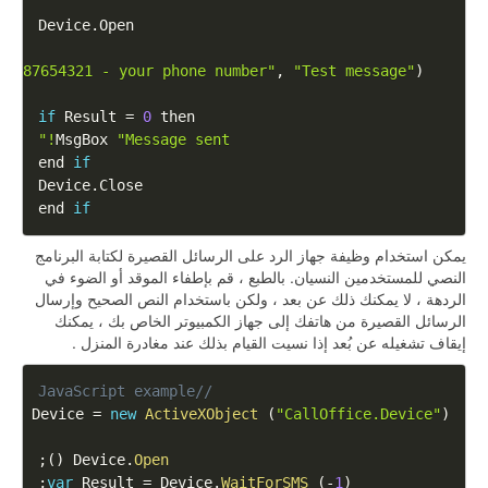
Device
.
Open
"8987654321 - your phone number"
,
"Test message"
)
if
Result
=
0
MsgBox
"Message sent!"
if
   end 
Device
.
Close
end 
if
يمكن استخدام وظيفة جهاز الرد على الرسائل القصيرة لكتابة البرنامج
النصي للمستخدمين النسيان. بالطبع ، قم بإطفاء الموقد أو الضوء في
الردهة ، لا يمكنك ذلك عن بعد ، ولكن باستخدام النص الصحيح وإرسال
الرسائل القصيرة من هاتفك إلى جهاز الكمبيوتر الخاص بك ، يمكنك
إيقاف تشغيله عن بُعد إذا نسيت القيام بذلك عند مغادرة المنزل .
//JavaScript example
var
Device
=
new
ActiveXObject
(
"CallOffice.Device"
)
;
)
(
Device
.
Open
;
var
Result
=
Device
.
WaitForSMS
(
-
1
)