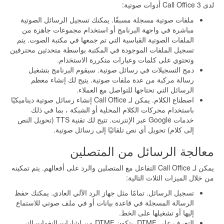
لدى Call Office 3 أدوات صوتية:
ملفات صوتية مسجلة مسبقًا. يمكنك تسجيل الرسائل الصوتية
مباشرة في واجهة البرنامج أو استخدام مجموعات جاهزة من
الملفات الصوتية القياسية التي تم جمعها في مكتبة الصوت. يتم
تسجيل الملفات الموجودة في المكتبة بواسطة متحدثين محترفين
وتحتوي على كلمات وعبارات متكررة الاستخدام.
دمج التسجيلات في رسائل صوتية. سيقوم البرنامج بتشغيل
رسالة مركبة من عدة ملفات صوتية. يتيح لك إنشاء معظم
الرسائل التي تحتاجها للتواصل مع العملاء.
اصطناع الكلام. يمكن لـ Call Office إنشاء رسائل صوتية ديناميكيًا
باستخدام محركات الكلام المحلية أو الشبكة ، بما في ذلك
خدمات Google عبر الإنترنت. تتيح لك تقنية TTS (تحويل النص
إلى كلام) تحويل أي نص تلقائيًا إلى رسائل صوتية.
معالجة الرسائل من المتصلين
يمكن لـ Call Office التفاعل مع المتصلين والرد على أفعالهم. يتم تمكينه
من خلال الميزات الثلاث التالية:
تسجيل الرسائل. تمامًا مثل جهاز الرد الآلي العادي. يمكنك حفظ
الرسالة المسجلة في قاعدة بيانات أو في ملف صوتي للاستماع
إليها أو تشغيلها على الخط.
التعرف على DTMF. يتكون DTMF من إشارات النغمات التي