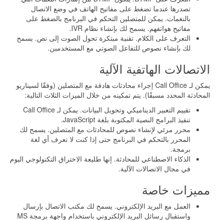
تصدرها عندما تضغط على مفاتيح الهاتف في وضع الاتصال
بالنغمات. يمكن للمتصلين التحكم في البرنامج بالضغط على
مفاتيح هواتفهم. يسمح لك بإنشاء نظام IVR.
التعرف على الكلام. تقنية مبتكرة تحول الصوت إلى نص. يسمح
لك بإنشاء نصوص للتفاعل الصوتي مع المستخدمين.
الاتصالات الهاتفية الآلية
يمكن لـ Call Office إجراء محادثات هادفة مع المتصلين (وفقًا لسيناريو
المحادثة المحدد مسبقًا). يتم تمكينه من خلال الميزات الثلاث التالية:
تقييم التعبير الديناميكي وتحويل البيانات. يمكن لـ Call Office
تنفيذ البرامج النصية المكتوبة بلغة JavaScript.
محرر مرئي لإنشاء نصوص للمحادثات مع المتصلين. يسمح لك
المحرر بالتحكم في البرنامج حتى إذا كنت لا تعرف أي لغة
برمجة.
الذكاء الاصطناعي للمحادثة. إنها طليعة الاختراق التكنولوجي اليوم
في مجال الاتصالات الآلية.
مميزات خاصة
العمل مع البريد الإلكتروني. يسمح لك مكتب الاتصال بإرسال
واستقبال رسائل البريد الإلكتروني باستخدام واجهة برمجة MS