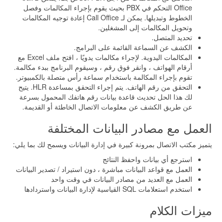
Office التحكم في PBX بحيث يقوم بإجراء المكالمات وفصل
الخطوط وتبديلها. يمكن لـ Call Office إعادة توجيه المكالمات
وتحويل المكالمات إلى المشغلين.
تحديد المتصل.
الكشف عن السماعة القائمة على البرامج.
المكالمات اليدوية. لإجراء مكالمات يدويًا ، افتح ملف Excel مع
أرقام الهواتف ، وانقر فوق رقم ، وسيقوم البرنامج ببدء مكالمة.
تقوم بإجراء المكالمة باستخدام سماعة رأس متصلة بالكمبيوتر.
التحقق من رقم الهاتف. يتم إجراء التحقق بمساعدة HLR. يتيح
لك هذا الحل تحديث قاعدة بيانات رقم هاتفك المحمول بسرعة
عن طريق الكشف عن معلومات الاتصال الخاطئة أو القديمة.
العمل مع مصادر البيانات المختلفة
يتميز مكتب الاتصال بمرونة كبيرة في إدارة البيانات ويسمح لك بما يلي:
استرجع أي بيانات واحفظ النتائج
العمل مع قواعد البيانات مباشرة ، دون استيراد / تصدير البيانات
العمل مع العديد من مصادر البيانات في وقت واحد
استخدم استعلامات SQL القياسية لإدارة البيانات واستردادها
ميزات الكلام