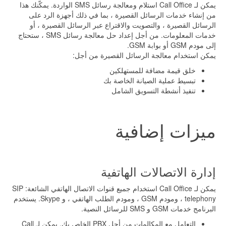
يمكن لـ Call Office استلام ومعالجة رسائل SMS الواردة. يمكّنك هذا
من إنشاء خدمات الرسائل القصيرة ، بما في ذلك أجهزة الرد على
الرسائل القصيرة ، والتصويت والاقتراع عبر الرسائل القصيرة ، أو
خدمات المعلومات. من أجل إعداد حل معالجة رسائل SMS ، ستحتاج
إلى مودم GSM أو بوابة GSM.
يمكن استخدام معالجة الرسائل القصيرة من أجل:
خلق قيمة مضافة للمستهلكين
تبسيط عملية الصيانة الخاصة بك
تنفيذ أنشطة التسويق الشامل
ميزات إضافية
إدارة الاتصالات الهاتفية
يمكن لـ Call Office استخدام جميع قنوات الاتصال الهاتفي الشائعة: SIP
telephony ، ومودم GSM ، ومودم الطلب الهاتفي ، و Skype. يستخدم
البرنامج خدمات GSM و SMS للرسائل النصية.
التعامل مع المكالمات من أجل PBX الخاص بك. يمكن لـ Call