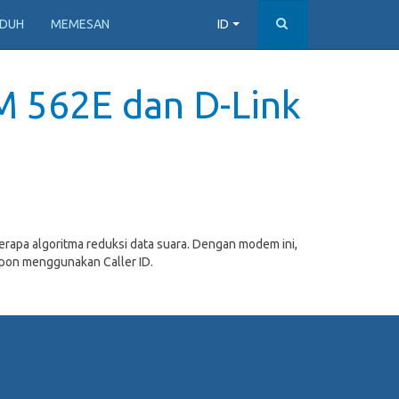
DUH
MEMESAN
ID
M 562E dan D-Link
apa algoritma reduksi data suara. Dengan modem ini,
epon menggunakan Caller ID.