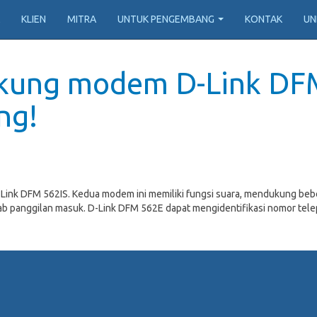
KLIEN
MITRA
UNTUK PENGEMBANG
KONTAK
UN
ukung modem D-Link DF
ng!
nk DFM 562IS. Kedua modem ini memiliki fungsi suara, mendukung beber
ab panggilan masuk. D-Link DFM 562E dapat mengidentifikasi nomor tel