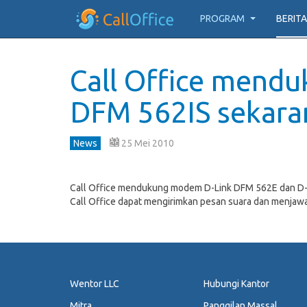
PROGRAM
BERITA
Call Office mend
DFM 562IS sekara
News
25 Mei 2010
Call Office mendukung modem D-Link DFM 562E dan D-Li
Call Office dapat mengirimkan pesan suara dan menjaw
Wentor LLC
Hubungi Kantor
Mitra
Panggilan Massal