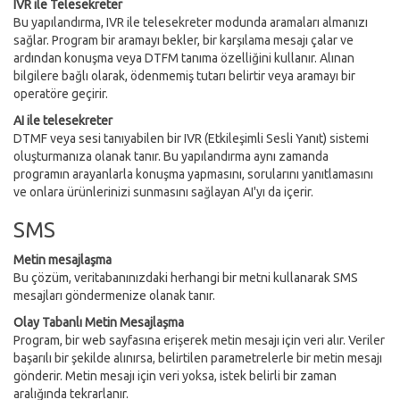
IVR ile Telesekreter
Bu yapılandırma, IVR ile telesekreter modunda aramaları almanızı
sağlar. Program bir aramayı bekler, bir karşılama mesajı çalar ve
ardından konuşma veya DTFM tanıma özelliğini kullanır. Alınan
bilgilere bağlı olarak, ödenmemiş tutarı belirtir veya aramayı bir
operatöre geçirir.
AI ile telesekreter
DTMF veya sesi tanıyabilen bir IVR (Etkileşimli Sesli Yanıt) sistemi
oluşturmanıza olanak tanır. Bu yapılandırma aynı zamanda
programın arayanlarla konuşma yapmasını, sorularını yanıtlamasını
ve onlara ürünlerinizi sunmasını sağlayan AI'yı da içerir.
SMS
Metin mesajlaşma
Bu çözüm, veritabanınızdaki herhangi bir metni kullanarak SMS
mesajları göndermenize olanak tanır.
Olay Tabanlı Metin Mesajlaşma
Program, bir web sayfasına erişerek metin mesajı için veri alır. Veriler
başarılı bir şekilde alınırsa, belirtilen parametrelerle bir metin mesajı
gönderir. Metin mesajı için veri yoksa, istek belirli bir zaman
aralığında tekrarlanır.