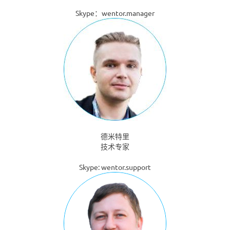
Skype：wentor.manager
德米特里
技术专家
Skype: wentor.support