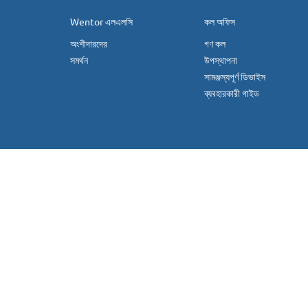
Wentor এলএলসি
কল অফিস
অংশীদারদের
গণ কল
সমর্থন
উপস্থাপনা
সামঞ্জস্যপূর্ণ ডিভাইস
ব্যবহারকারী গাইড